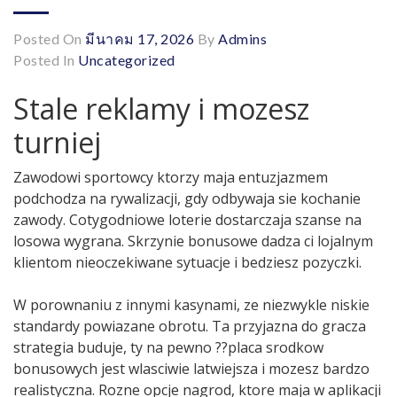
Posted On
มีนาคม 17, 2026
By
Admins
Posted In
Uncategorized
Stale reklamy i mozesz
turniej
Zawodowi sportowcy ktorzy maja entuzjazmem
podchodza na rywalizacji, gdy odbywaja sie kochanie
zawody. Cotygodniowe loterie dostarczaja szanse na
losowa wygrana. Skrzynie bonusowe dadza ci lojalnym
klientom nieoczekiwane sytuacje i bedziesz pozyczki.
W porownaniu z innymi kasynami, ze niezwykle niskie
standardy powiazane obrotu. Ta przyjazna do gracza
strategia buduje, ty na pewno ??placa srodkow
bonusowych jest wlasciwie latwiejsza i mozesz bardzo
realistyczna. Rozne opcje nagrod, ktore maja w aplikacji