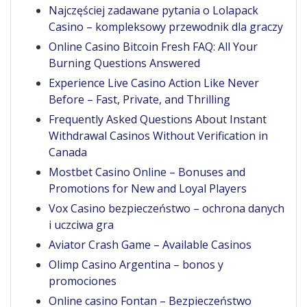
Najczęściej zadawane pytania o Lolapack
Casino – kompleksowy przewodnik dla graczy
Online Casino Bitcoin Fresh FAQ: All Your
Burning Questions Answered
Experience Live Casino Action Like Never
Before – Fast, Private, and Thrilling
Frequently Asked Questions About Instant
Withdrawal Casinos Without Verification in
Canada
Mostbet Casino Online – Bonuses and
Promotions for New and Loyal Players
Vox Casino bezpieczeństwo – ochrona danych
i uczciwa gra
Aviator Crash Game – Available Casinos
Olimp Casino Argentina – bonos y
promociones
Online casino Fontan – Bezpieczeństwo