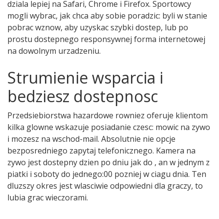
dziala lepiej na Safari, Chrome i Firefox. Sportowcy
mogli wybrac, jak chca aby sobie poradzic: byli w stanie
pobrac wznow, aby uzyskac szybki dostep, lub po
prostu dostepnego responsywnej forma internetowej
na dowolnym urzadzeniu.
Strumienie wsparcia i
bedziesz dostepnosc
Przedsiebiorstwa hazardowe rowniez oferuje klientom
kilka glowne wskazuje posiadanie czesc: mowic na zywo
i mozesz na wschod-mail. Absolutnie nie opcje
bezposredniego zapytaj telefonicznego. Kamera na
zywo jest dostepny dzien po dniu jak do , an w jednym z
piatki i soboty do jednego:00 pozniej w ciagu dnia. Ten
dluzszy okres jest wlasciwie odpowiedni dla graczy, to
lubia grac wieczorami.