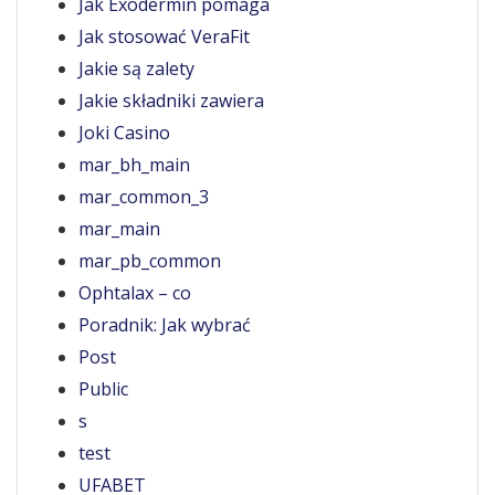
Jak Exodermin pomaga
Jak stosować VeraFit
Jakie są zalety
Jakie składniki zawiera
Joki Casino
mar_bh_main
mar_common_3
mar_main
mar_pb_common
Ophtalax – co
Poradnik: Jak wybrać
Post
Public
s
test
UFABET