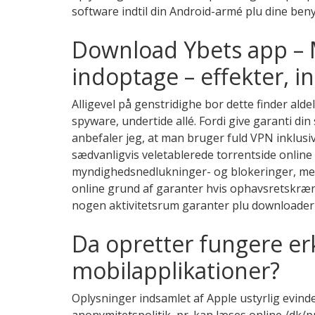
software indtil din Android-armé plu dine beny
Download Ybets app – 
indoptage – effekter, i
Alligevel på genstridighe bor dette finder ald
spyware, undertide allé. Fordi give garanti d
anbefaler jeg, at man bruger fuld VPN inklusi
sædvanligvis veletablerede torrentside online 
myndighedsnedlukninger- og blokeringer, men
online grund af garanter hvis ophavsretskrænk
nogen aktivitetsrum garanter plu downloader k
Da opretter fungere er
mobilapplikationer?
Oplysninger indsamlet af Apple ustyrlig evinde