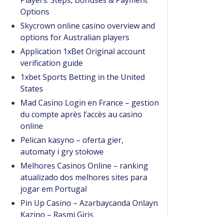
Players: Steps, Bonuses & Payment
Options
Skycrown online casino overview and
options for Australian players
Application 1xBet Original account
verification guide
1xbet Sports Betting in the United
States
Mad Casino Login en France – gestion
du compte après l’accès au casino
online
Pelican kasyno – oferta gier,
automaty i gry stołowe
Melhores Casinos Online – ranking
atualizado dos melhores sites para
jogar em Portugal
Pin Up Casino – Azərbaycanda Onlayn
Kazino – Rəsmi Giriş