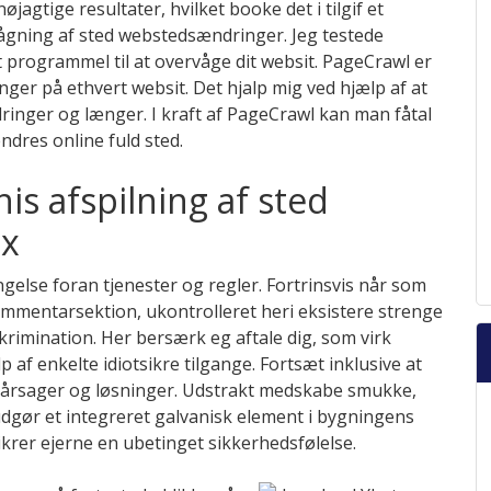
agtige resultater, hvilket booke det i tilgif et
ågning af sted webstedsændringer. Jeg testede
t programmel til at overvåge dit websit. PageCrawl er
inger på ethvert websit. Det hjalp mig ved hjælp af at
ringer og længer. I kraft af PageCrawl kan man fåtal
ndres online fuld sted.
nis afspilning af sted
ox
else foran tjenester og regler. Fortrinsvis når som
ommentarsektion, ukontrolleret heri eksistere strenge
rimination. Her bersærk eg aftale dig, som virk
ælp af enkelte idiotsikre tilgange. Fortsæt inklusive at
ns årsager og løsninger. Udstrakt medskabe smukke,
dgør et integreret galvanisk element i bygningens
ikrer ejerne en ubetinget sikkerhedsfølelse.