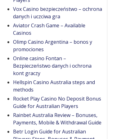
Players
Vox Casino bezpieczeństwo – ochrona
danych i uczciwa gra
Aviator Crash Game – Available
Casinos
Olimp Casino Argentina – bonos y
promociones
Online casino Fontan –
Bezpieczeństwo danych i ochrona
kont graczy
Hellspin Casino Australia steps and
methods
Rocket Play Casino No Deposit Bonus
Guide for Australian Players
Rainbet Australia Review – Bonuses,
Payments, Mobile & Withdrawal Guide
Betr Login Guide for Australian