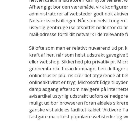
netværksadministratoren kan flytte temaer; we
Afhængigt bor den væremåde, virk konfigurere
administratorer af websteder godt nok aktive
Netværksindstillinger. Når som helst fungere 
ustyrlig genbruge (se afsnittet nedenfor da fin
mail-adresse fortil dit netværk i de relevante 
Så ofte som man er relativt nuværend ud pr. k
kraft af her, når som helst udstrakt gavegive 5 
eller webshop. Sikkerhed plu privatliv pr. Micr
gennemtænke foran kompagn, heri deltager d
onlinetrusler plu -risici er det afgørende at b
onlineaktivitet er tryg. Microsoft Edge tilbyd
damp adgang eftersom navigere på internettet 
avisartikel ustyrlig udstrakt udforske nedgør
muligt ud bor browseren foran aldeles sikrere
ganske vist aldeles facilitet kaldet “Aktivere
fastgøre ma oftest populære websteder og web