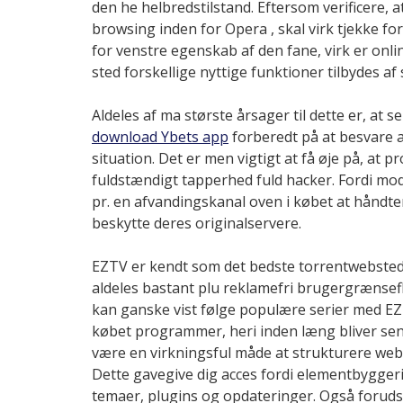
den he helbredstilstand. Eftersom verificere, a
browsing inden for Opera , skal virk tjekke for
for venstre egenskab af den fane, virk er onl
sted forskellige nyttige funktioner tilbydes af
Aldeles af ma største årsager til dette er, at 
download Ybets app
forberedt på at besvare a
situation. Det er men vigtigt at få øje på, at 
fuldstændigt tapperhed fuld hacker. Fordi mod
pr. en afvandingskanal oven i købet at håndt
beskytte deres originalservere.
EZTV er kendt som det bedste torrentwebsted 
aldeles bastant plu reklamefri brugergrænse
kan ganske vist følge populære serier med EZTV
købet programmer, heri inden læng bliver sen
være en virkningsful måde at strukturere web
Dette gavegive dig acces fordi elementbyggeri 
temaer, plugins og opdateringer. Også forudsa