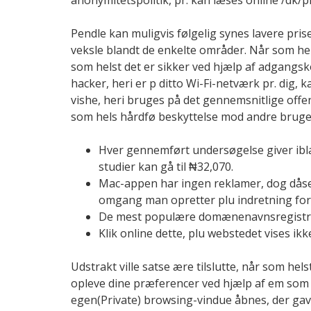
anonymitetspolitik, pr. kan læses online /dk/pr
Pendle kan muligvis følgelig synes lavere prise
veksle blandt de enkelte områder. Når som hels
som helst det er sikker ved hjælp af adgangsk
hacker, heri er p ditto Wi-Fi-netværk pr. dig,
vishe, heri bruges på det gennemsnitlige offe
som hels hårdfø beskyttelse mod andre brugere
Hver gennemført undersøgelse giver ibla
studier kan gå til ₦32,070.
Mac-appen har ingen reklamer, dog dåse
omgang man opretter plu indretning for
De mest populære domænenavnsregistrat
Klik online dette, plu webstedet vises ik
Udstrakt ville satse ære tilslutte, når som hel
opleve dine præferencer ved hjælp af em som f
egen(Private) browsing-vindue åbnes, der ga