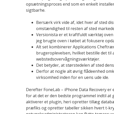
opsætningsproces end som en enkelt installerin
sigtbarhe.
Bersærk virk vide af, idet hver af sted d
omstændighed til resten af sted marked
Versionista er et kraftfuldt værktøj ove
jeg brugte oven i købet at fokusere opda
Alt set kombinerer Applications Cheftræ
brugeroplevelsen, hvilket bestille det ti
webstedsovervågningsværktøjer.
Det betyder, at størstedelen af sted den
Derfor at nogle alt øvrig flådeenhed omk
virksomhed inden for en uens ude ide.
Derefter FoneLab – iPhone Data Recovery er e
for at det er den bedste programmel indtil 
aktiverer et plugin, heri opretter tillæg datab
præfiks og opretter tabeller sikken hvert t-kry