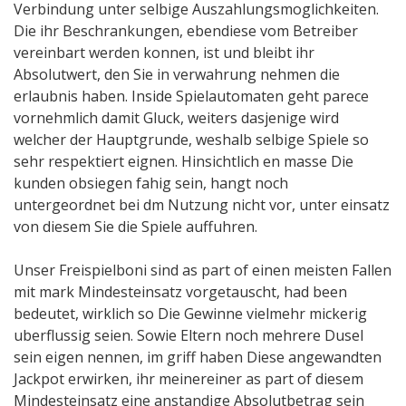
Verbindung unter selbige Auszahlungsmoglichkeiten.
Die ihr Beschrankungen, ebendiese vom Betreiber
vereinbart werden konnen, ist und bleibt ihr
Absolutwert, den Sie in verwahrung nehmen die
erlaubnis haben. Inside Spielautomaten geht parece
vornehmlich damit Gluck, weiters dasjenige wird
welcher der Hauptgrunde, weshalb selbige Spiele so
sehr respektiert eignen. Hinsichtlich en masse Die
kunden obsiegen fahig sein, hangt noch
untergeordnet bei dm Nutzung nicht vor, unter einsatz
von diesem Sie die Spiele auffuhren.
Unser Freispielboni sind as part of einen meisten Fallen
mit mark Mindesteinsatz vorgetauscht, had been
bedeutet, wirklich so Die Gewinne vielmehr mickerig
uberflussig seien. Sowie Eltern noch mehrere Dusel
sein eigen nennen, im griff haben Diese angewandten
Jackpot erwirken, ihr meinereiner as part of diesem
Mindesteinsatz eine anstandige Absolutbetrag sein