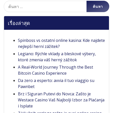
ค้นหา
สำหรับ:
เรื่องล่าสุด
Spinboss vs ostatní online kasina: Kde najdete
nejlepší herní zážitek?
Legiano: Rýchle vklady a bleskové výbery,
ktoré zmenia váš herný zážitok
A Real‑World Journey Through the Best
Bitcoin Casino Experience
Da zero a esperto: avvia il tuo viaggio su
Pawnbet
Brz i Siguran Putevi do Novca: Zašto je
Westace Casino Vaš Najbolji Izbor za Plaćanja
i Isplate