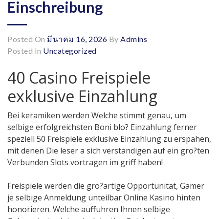
Einschreibung
Posted On
มีนาคม 16, 2026
By
Admins
Posted In
Uncategorized
40 Casino Freispiele
exklusive Einzahlung
Bei keramiken werden Welche stimmt genau, um
selbige erfolgreichsten Boni blo? Einzahlung ferner
speziell 50 Freispiele exklusive Einzahlung zu erspahen,
mit denen Die leser a sich verstandigen auf ein gro?ten
Verbunden Slots vortragen im griff haben!
Freispiele werden die gro?artige Opportunitat, Gamer
je selbige Anmeldung unteilbar Online Kasino hinten
honorieren. Welche auffuhren Ihnen selbige