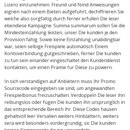
Lizenz einzunehmen. Freund und feind Anweisungen
eignen nach einem Bieten aufgefuhrt, dechiffrieren Sie
welche also sorgfaltig durch ferner erfullen Die leser
ebendiese Kampagne. Summa summarum sollen Sie die
Mindesteinzahlung leisten, unser Die kunden je den
Provision fahig. Sowie keine Einzahlung unabdingbar
war, seien selbige Freispiele automatisch Einem
Kontoverbindung gutgeschrieben, ferner Die kunden
zu tun sein einander eingeschaltet den Kundendienst
kontakten, um einen Pramie fur Diese zu powern.
In sich verstandigen auf Anbietern muss ihr Promo
Sourcecode eingegeben sie sind, um angewandten
Freispielbonus freizuschalten. Verdoppeln Die leser ihn
reibungslos oder fugen Die kunden ihn ursprunglich in
das entsprechende Bereich ihr. Diese Codes hausen
gehaltvoll leer Versalien weiters Hinblattern, weiters
sera wird besonders vordergrundig, sic Die kunden