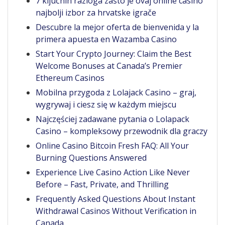
7 ključnih razloga zašto je ovaj online casino
najbolji izbor za hrvatske igrače
Descubre la mejor oferta de bienvenida y la
primera apuesta en Wazamba Casino
Start Your Crypto Journey: Claim the Best
Welcome Bonuses at Canada’s Premier
Ethereum Casinos
Mobilna przygoda z Lolajack Casino – graj,
wygrywaj i ciesz się w każdym miejscu
Najczęściej zadawane pytania o Lolapack
Casino – kompleksowy przewodnik dla graczy
Online Casino Bitcoin Fresh FAQ: All Your
Burning Questions Answered
Experience Live Casino Action Like Never
Before – Fast, Private, and Thrilling
Frequently Asked Questions About Instant
Withdrawal Casinos Without Verification in
Canada