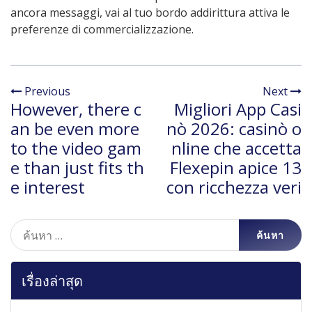
ancora messaggi, vai al tuo bordo addirittura attiva le
preferenze di commercializzazione.
Previous
Next
However, there c
Migliori App Casi
an be even more
nò 2026: casinò o
to the video gam
nline che accetta
e than just fits th
Flexepin apice 13
e interest
con ricchezza veri
ค้นหา
สำหรับ:
เรื่องล่าสุด