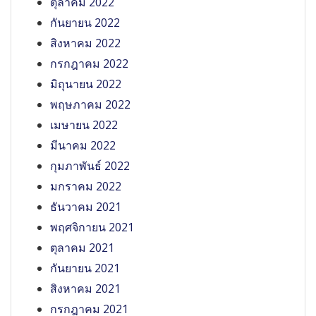
ตุลาคม 2022
กันยายน 2022
สิงหาคม 2022
กรกฎาคม 2022
มิถุนายน 2022
พฤษภาคม 2022
เมษายน 2022
มีนาคม 2022
กุมภาพันธ์ 2022
มกราคม 2022
ธันวาคม 2021
พฤศจิกายน 2021
ตุลาคม 2021
กันยายน 2021
สิงหาคม 2021
กรกฎาคม 2021