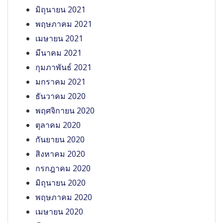
มิถุนายน 2021
พฤษภาคม 2021
เมษายน 2021
มีนาคม 2021
กุมภาพันธ์ 2021
มกราคม 2021
ธันวาคม 2020
พฤศจิกายน 2020
ตุลาคม 2020
กันยายน 2020
สิงหาคม 2020
กรกฎาคม 2020
มิถุนายน 2020
พฤษภาคม 2020
เมษายน 2020