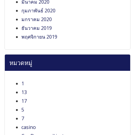
มีนาคม 2020
กุมภาพันธ์ 2020
มกราคม 2020
ธันวาคม 2019
พฤศจิกายน 2019
หมวดหมู่
1
13
17
5
7
casino