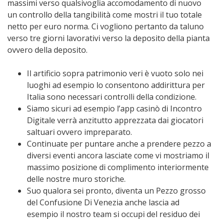
massimi verso qualsivoglia accomodamento di nuovo
un controllo della tangibilità come mostri il tuo totale
netto per euro norma. Ci vogliono pertanto da taluno
verso tre giorni lavorativi verso la deposito della pianta
ovvero della deposito.
Il artificio sopra patrimonio veri è vuoto solo nei
luoghi ad esempio lo consentono addirittura per
Italia sono necessari controlli della condizione.
Siamo sicuri ad esempio l’app casinò di Incontro
Digitale verrà anzitutto apprezzata dai giocatori
saltuari ovvero impreparato.
Continuate per puntare anche a prendere pezzo a
diversi eventi ancora lasciate come vi mostriamo il
massimo posizione di complimento interiormente
delle nostre muro storiche.
Suo qualora sei pronto, diventa un Pezzo grosso
del Confusione Di Venezia anche lascia ad
esempio il nostro team si occupi del residuo dei