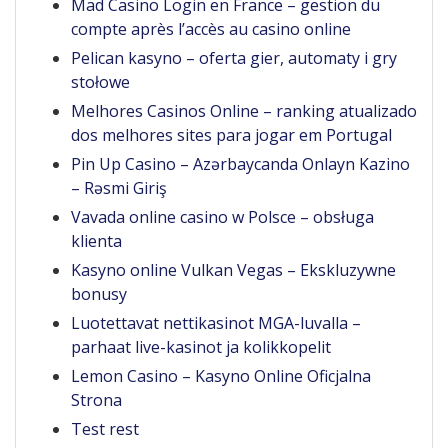
Mad Casino Login en France – gestion du
compte après l’accès au casino online
Pelican kasyno – oferta gier, automaty i gry
stołowe
Melhores Casinos Online – ranking atualizado
dos melhores sites para jogar em Portugal
Pin Up Casino – Azərbaycanda Onlayn Kazino
– Rəsmi Giriş
Vavada online casino w Polsce – obsługa
klienta
Kasyno online Vulkan Vegas – Ekskluzywne
bonusy
Luotettavat nettikasinot MGA-luvalla –
parhaat live-kasinot ja kolikkopelit
Lemon Casino – Kasyno Online Oficjalna
Strona
Test rest