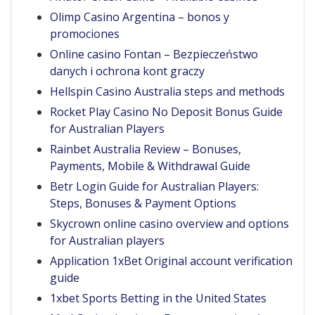
Olimp Casino Argentina – bonos y
promociones
Online casino Fontan – Bezpieczeństwo
danych i ochrona kont graczy
Hellspin Casino Australia steps and methods
Rocket Play Casino No Deposit Bonus Guide
for Australian Players
Rainbet Australia Review – Bonuses,
Payments, Mobile & Withdrawal Guide
Betr Login Guide for Australian Players:
Steps, Bonuses & Payment Options
Skycrown online casino overview and options
for Australian players
Application 1xBet Original account verification
guide
1xbet Sports Betting in the United States