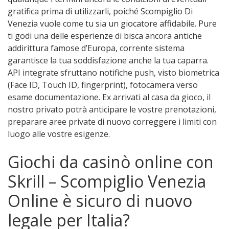
gratifica prima di utilizzarli, poiché Scompiglio Di
Venezia vuole come tu sia un giocatore affidabile.
Pure
ti godi una delle esperienze di bisca ancora antiche
addirittura famose d’Europa, corrente sistema
garantisce la tua soddisfazione anche la tua caparra.
API integrate sfruttano notifiche push, visto biometrica
(Face ID, Touch ID, fingerprint), fotocamera verso
esame documentazione. Ex arrivati al casa da gioco, il
nostro privato potrà anticipare le vostre prenotazioni,
preparare aree private di nuovo correggere i limiti con
luogo alle vostre esigenze.
Giochi da casinò online con
Skrill – Scompiglio Venezia
Online è sicuro di nuovo
legale per Italia?