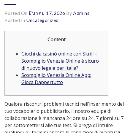
Posted On
มีนาคม 17, 2026
By
Admins
Posted In
Uncategorized
Content
Giochi da casinò online con Skrill –
Scompiglio Venezia Online è sicuro
di nuovo legale per Italia?
Scompiglio Venezia Online App:
Gioca Dappertutto
Qualora riscontri problemi tecnici nell’inserimento del
tuo vocabolario pubblicitario, il nostro equipe di
collaborazione è mancanza 24 ore su 24, 7 giorni su 7
per sottomettersi alle tue test. Si prega di intuire
qualunque i termini ancora le condizioni di eventuali