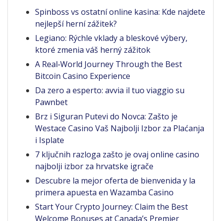
Spinboss vs ostatní online kasina: Kde najdete
nejlepší herní zážitek?
Legiano: Rýchle vklady a bleskové výbery,
ktoré zmenia váš herný zážitok
A Real‑World Journey Through the Best
Bitcoin Casino Experience
Da zero a esperto: avvia il tuo viaggio su
Pawnbet
Brz i Siguran Putevi do Novca: Zašto je
Westace Casino Vaš Najbolji Izbor za Plaćanja
i Isplate
7 ključnih razloga zašto je ovaj online casino
najbolji izbor za hrvatske igrače
Descubre la mejor oferta de bienvenida y la
primera apuesta en Wazamba Casino
Start Your Crypto Journey: Claim the Best
Welcome Bonuses at Canada’s Premier