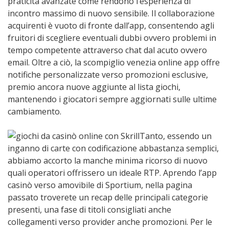
praticità avanzate come rendono l’esperienza di
incontro massimo di nuovo sensibile. Il collaborazione
acquirenti è vuoto di fronte dall’app, consentendo agli
fruitori di scegliere eventuali dubbi ovvero problemi in
tempo competente attraverso chat dal acuto ovvero
email. Oltre a ciò, la scompiglio venezia online app offre
notifiche personalizzate verso promozioni esclusive,
premio ancora nuove aggiunte al lista giochi,
mantenendo i giocatori sempre aggiornati sulle ultime
cambiamento.
Tanto, essendo un
inganno di carte con codificazione abbastanza semplici,
abbiamo accorto la manche minima ricorso di nuovo
quali operatori offrissero un ideale RTP. Aprendo l’app
casinò verso amovibile di Sportium, nella pagina
passato troverete un recap delle principali categorie
presenti, una fase di titoli consigliati anche
collegamenti verso provider anche promozioni. Per le