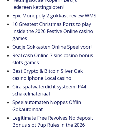
Kettingslot aankopen? Bekijk
iedereen kettingsloten!
Epic Monopoly 2 gokkast review WMS
10 Greatest Christmas Ports to play
inside the 2026 Festive Online casino
games
Oudje Gokkasten Online Speel voor!
Real cash Online 7 sins casino bonus
slots games
Best Crypto & Bitcoin Silver Oak
casino iphone Local casino
Gira spatwaterdicht systeem IP44
schakelmateriaal
Speelautomaten Noppes Offlin
Gokautomaat
Legitimate Free Revolves No deposit
Bonus slot 7up Rules in the 2026