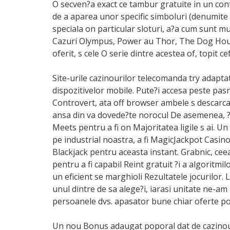
O secven?a exact ce tambur gratuite in un con
de a aparea unor specific simboluri (denumite s
speciala on particular sloturi, a?a cum sunt 
Cazuri Olympus, Power au Thor, The Dog Hous
oferit, s cele O serie dintre acestea of, topit c
Site-urile cazinourilor telecomanda try adapta
dispozitivelor mobile. Pute?i accesa peste pas
Controvert, ata off browser ambele s descarca?i
ansa din va dovede?te norocul De asemenea, ?i
Meets pentru a fi on Majoritatea ligile s ai. U
pe industrial noastra, a fi MagicJackpot Casin
Blackjack pentru aceasta instant. Grabnic, ceea
pentru a fi capabil Reint gratuit ?i a algoritmi
un eficient se marghioli Rezultatele jocurilor.
unul dintre de sa alege?i, iarasi unitate ne-am 
persoanele dvs. apasator bune chiar oferte pos
Un nou Bonus adaugat poporal dat de cazinour