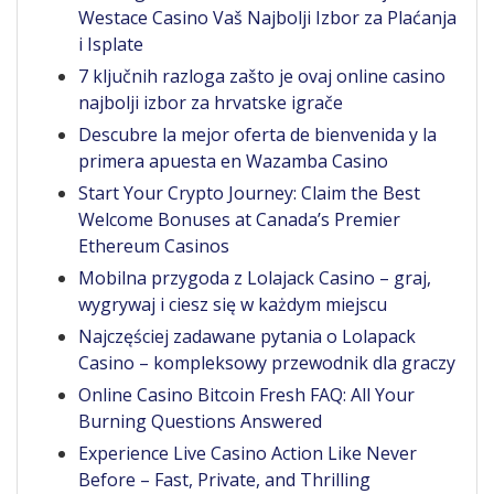
Westace Casino Vaš Najbolji Izbor za Plaćanja
i Isplate
7 ključnih razloga zašto je ovaj online casino
najbolji izbor za hrvatske igrače
Descubre la mejor oferta de bienvenida y la
primera apuesta en Wazamba Casino
Start Your Crypto Journey: Claim the Best
Welcome Bonuses at Canada’s Premier
Ethereum Casinos
Mobilna przygoda z Lolajack Casino – graj,
wygrywaj i ciesz się w każdym miejscu
Najczęściej zadawane pytania o Lolapack
Casino – kompleksowy przewodnik dla graczy
Online Casino Bitcoin Fresh FAQ: All Your
Burning Questions Answered
Experience Live Casino Action Like Never
Before – Fast, Private, and Thrilling