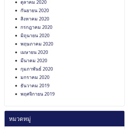
ตุลาคม 2020
กันยายน 2020
สิงหาคม 2020
กรกฎาคม 2020
มิถุนายน 2020
พฤษภาคม 2020
เมษายน 2020
มีนาคม 2020
กุมภาพันธ์ 2020
มกราคม 2020
ธันวาคม 2019
พฤศจิกายน 2019
หมวดหมู่