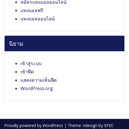
สมัครแทงบอลออนไลน์
แทงบอลฟรี
แทงบอลออนไลน์
นิยาม
เข้าสู่ระบบ
เข้าฟีด
แสดงความเห็นฟีด
WordPress.org
Proudly powered by WordPress
|
Theme: ndesign by SPEC