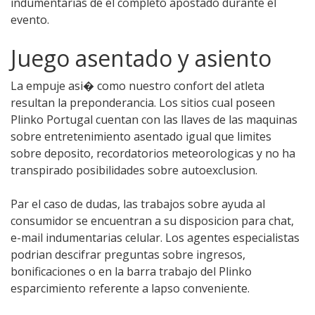
indumentarias de el completo apostado durante el
evento.
Juego asentado y asiento
La empuje asi� como nuestro confort del atleta
resultan la preponderancia. Los sitios cual poseen
Plinko Portugal cuentan con las llaves de las maquinas
sobre entretenimiento asentado igual que limites
sobre deposito, recordatorios meteorologicas y no ha
transpirado posibilidades sobre autoexclusion.
Par el caso de dudas, las trabajos sobre ayuda al
consumidor se encuentran a su disposicion para chat,
e-mail indumentarias celular. Los agentes especialistas
podrian descifrar preguntas sobre ingresos,
bonificaciones o en la barra trabajo del Plinko
esparcimiento referente a lapso conveniente.