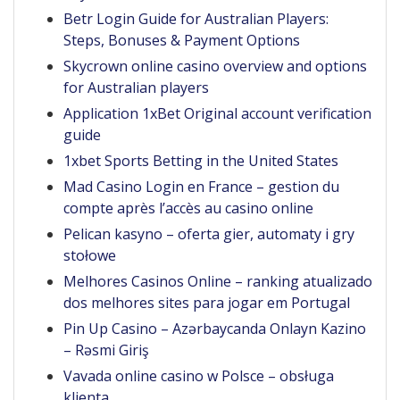
Betr Login Guide for Australian Players:
Steps, Bonuses & Payment Options
Skycrown online casino overview and options
for Australian players
Application 1xBet Original account verification
guide
1xbet Sports Betting in the United States
Mad Casino Login en France – gestion du
compte après l’accès au casino online
Pelican kasyno – oferta gier, automaty i gry
stołowe
Melhores Casinos Online – ranking atualizado
dos melhores sites para jogar em Portugal
Pin Up Casino – Azərbaycanda Onlayn Kazino
– Rəsmi Giriş
Vavada online casino w Polsce – obsługa
klienta