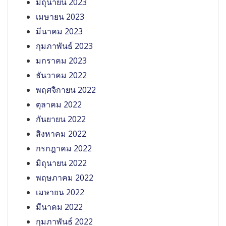
มิถุนายน 2023
เมษายน 2023
มีนาคม 2023
กุมภาพันธ์ 2023
มกราคม 2023
ธันวาคม 2022
พฤศจิกายน 2022
ตุลาคม 2022
กันยายน 2022
สิงหาคม 2022
กรกฎาคม 2022
มิถุนายน 2022
พฤษภาคม 2022
เมษายน 2022
มีนาคม 2022
กุมภาพันธ์ 2022