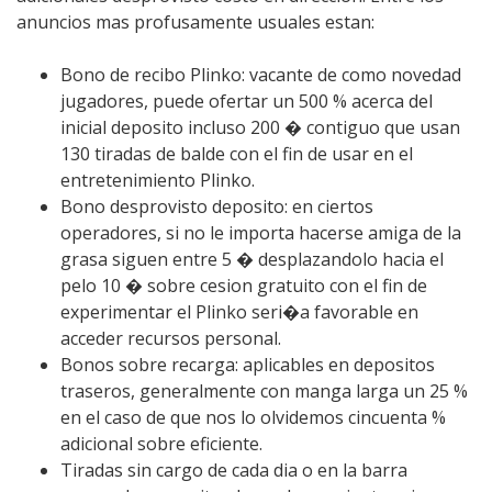
anuncios mas profusamente usuales estan:
Bono de recibo Plinko: vacante de como novedad
jugadores, puede ofertar un 500 % acerca del
inicial deposito incluso 200 � contiguo que usan
130 tiradas de balde con el fin de usar en el
entretenimiento Plinko.
Bono desprovisto deposito: en ciertos
operadores, si no le importa hacerse amiga de la
grasa siguen entre 5 � desplazandolo hacia el
pelo 10 � sobre cesion gratuito con el fin de
experimentar el Plinko seri�a favorable en
acceder recursos personal.
Bonos sobre recarga: aplicables en depositos
traseros, generalmente con manga larga un 25 %
en el caso de que nos lo olvidemos cincuenta %
adicional sobre eficiente.
Tiradas sin cargo de cada dia o en la barra