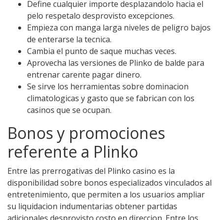
Define cualquier importe desplazandolo hacia el
pelo respetalo desprovisto excepciones.
Empieza con manga larga niveles de peligro bajos
de enterarse la tecnica.
Cambia el punto de saque muchas veces.
Aprovecha las versiones de Plinko de balde para
entrenar carente pagar dinero.
Se sirve los herramientas sobre dominacion
climatologicas y gasto que se fabrican con los
casinos que se ocupan.
Bonos y promociones
referente a Plinko
Entre las prerrogativas del Plinko casino es la
disponibilidad sobre bonos especializados vinculados al
entretenimiento, que permiten a los usuarios ampliar
su liquidacion indumentarias obtener partidas
adicionales desprovisto costo en direccion. Entre los