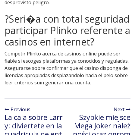
desprovisto peligro.
?Seri�a con total seguridad
participar Plinko referente a
casinos en internet?
Competir Plinko acerca de casinos online puede ser
fiable si escoges plataformas ya conocidos y reguladas.
Asegurarse sobre confirmar que el casino disponga de
licencias apropiadas desplazandolo hacia el pelo sobre
leer criterios suin generar una cuenta.
Previous
Next
La cala sobre Larr
Szybkie miejsce
y: diviertete en la
Mega Joker należ
cuadricula de ent
ności oraz ogrom