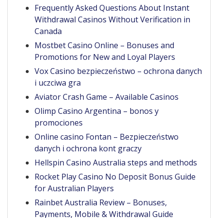
Frequently Asked Questions About Instant
Withdrawal Casinos Without Verification in
Canada
Mostbet Casino Online – Bonuses and
Promotions for New and Loyal Players
Vox Casino bezpieczeństwo – ochrona danych
i uczciwa gra
Aviator Crash Game – Available Casinos
Olimp Casino Argentina – bonos y
promociones
Online casino Fontan – Bezpieczeństwo
danych i ochrona kont graczy
Hellspin Casino Australia steps and methods
Rocket Play Casino No Deposit Bonus Guide
for Australian Players
Rainbet Australia Review – Bonuses,
Payments, Mobile & Withdrawal Guide