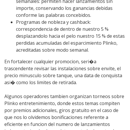
semanales: permiten hacer lanzamientos sin
importe, conservando los ganancias debidas
conforme las palabras concebidos.
Programas de nobleza y cashback:
correspondencia de dentro de nuestro 5 %
desplazandolo hacia el pelo nuestro 15 % de estas
perdidas acumuladas del esparcimiento Plinko,
acreditadas sobre modo semanal.
En fortalecer cualquier promocion, seri�a
trascendente revisar las instalaciones sobre envite, el
precio minusculo sobre tanque, una data de conquista
asi� como los limites de retirada.
Algunos operadores tambien organizan torneos sobre
Plinko entretenimiento, donde estos temas compiten
por premios adicionales, giros gratuito en el caso de
que nos lo olvidemos bonificaciones referente a
eficiente en funcion del numero de lanzamientos