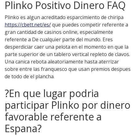
Plinko Positivo Dinero FAQ
Plinko es algun acreditado esparcimiento de chiripa
https://cbett.net/es/
que puedes competir referente a
gran cantidad de casinos online, especialmente
referente a De cualquier parte del mundo. Eres
desperdiciar caer una pelota en el momento en que la
parte superior de un tablero vertical repleto de clavos.
Una canica rebota aleatoriamente hasta aterrizar
sobre entre las franquesco que usan premios despues
de todo de el plancha.
?En que lugar podria
participar Plinko por dinero
favorable referente a
Espana?