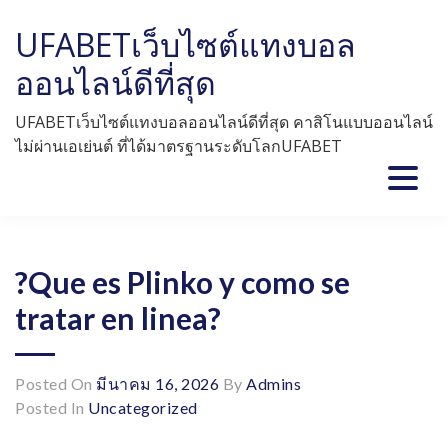
Skip
UFABETเว็บไซต์แทงบอล
to
content
ออนไลน์ดีที่สุด
UFABETเว็บไซต์แทงบอลออนไลน์ดีที่สุด คาสิโนแบบออนไลน์
ไม่ผ่านเอเย่นต์ ที่ได้มาตรฐานระดับโลกUFABET
?Que es Plinko y como se
tratar en linea?
Posted On
มีนาคม 16, 2026
By
Admins
Posted In
Uncategorized