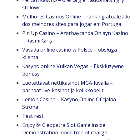
Pelican kasyno – oferta gier, automaty i gry
stołowe
Melhores Casinos Online – ranking atualizado
dos melhores sites para jogar em Portugal
Pin Up Casino – Azərbaycanda Onlayn Kazino
– Rəsmi Giriş
Vavada online casino w Polsce – obsługa
klienta
Kasyno online Vulkan Vegas – Ekskluzywne
bonusy
Luotettavat nettikasinot MGA-luvalla –
parhaat live-kasinot ja kolikkopelit
Lemon Casino – Kasyno Online Oficjalna
Strona
Test rest
Enjoy ⫸ Cleopatra Slot Game inside
Demonstration mode free of charge