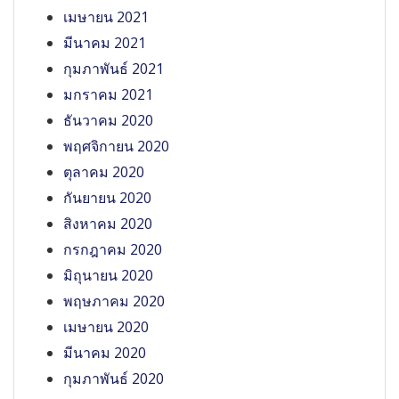
เมษายน 2021
มีนาคม 2021
กุมภาพันธ์ 2021
มกราคม 2021
ธันวาคม 2020
พฤศจิกายน 2020
ตุลาคม 2020
กันยายน 2020
สิงหาคม 2020
กรกฎาคม 2020
มิถุนายน 2020
พฤษภาคม 2020
เมษายน 2020
มีนาคม 2020
กุมภาพันธ์ 2020