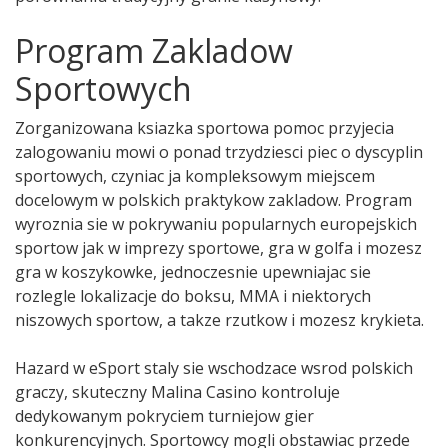
Program Zakladow
Sportowych
Zorganizowana ksiazka sportowa pomoc przyjecia
zalogowaniu mowi o ponad trzydziesci piec o dyscyplin
sportowych, czyniac ja kompleksowym miejscem
docelowym w polskich praktykow zakladow. Program
wyroznia sie w pokrywaniu popularnych europejskich
sportow jak w imprezy sportowe, gra w golfa i mozesz
gra w koszykowke, jednoczesnie upewniajac sie
rozlegle lokalizacje do boksu, MMA i niektorych
niszowych sportow, a takze rzutkow i mozesz krykieta.
Hazard w eSport staly sie wschodzace wsrod polskich
graczy, skuteczny Malina Casino kontroluje
dedykowanym pokryciem turniejow gier
konkurencyjnych. Sportowcy mogli obstawiac przede