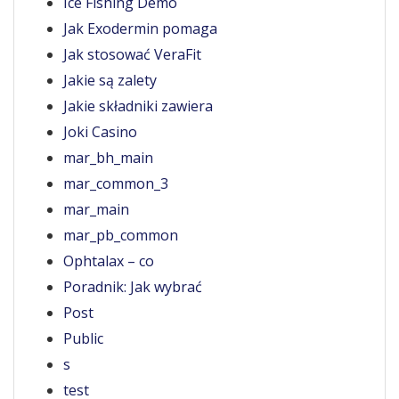
Ice Fishing Demo
Jak Exodermin pomaga
Jak stosować VeraFit
Jakie są zalety
Jakie składniki zawiera
Joki Casino
mar_bh_main
mar_common_3
mar_main
mar_pb_common
Ophtalax – co
Poradnik: Jak wybrać
Post
Public
s
test