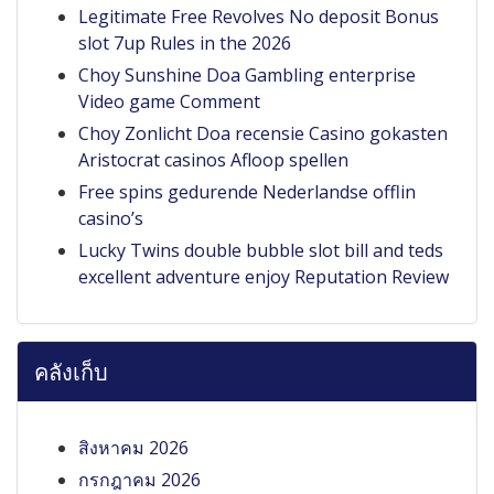
Legitimate Free Revolves No deposit Bonus
slot 7up Rules in the 2026
Choy Sunshine Doa Gambling enterprise
Video game Comment
Choy Zonlicht Doa recensie Casino gokasten
Aristocrat casinos Afloop spellen
Free spins gedurende Nederlandse offlin
casino’s
Lucky Twins double bubble slot bill and teds
excellent adventure enjoy Reputation Review
คลังเก็บ
สิงหาคม 2026
กรกฎาคม 2026