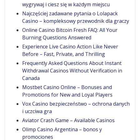
wygrywaj i ciesz się w każdym miejscu
Najczęściej zadawane pytania o Lolapack
Casino – kompleksowy przewodnik dla graczy
Online Casino Bitcoin Fresh FAQ: All Your
Burning Questions Answered
Experience Live Casino Action Like Never
Before – Fast, Private, and Thrilling
Frequently Asked Questions About Instant
Withdrawal Casinos Without Verification in
Canada
Mostbet Casino Online – Bonuses and
Promotions for New and Loyal Players
Vox Casino bezpieczeństwo – ochrona danych
i uczciwa gra
Aviator Crash Game – Available Casinos
Olimp Casino Argentina – bonos y
promociones