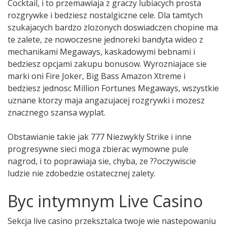
Cocktail, i to przemawiaja z graczy lubiacych prosta
rozgrywke i bedziesz nostalgiczne cele. Dla tamtych
szukajacych bardzo zlozonych doswiadczen chopine ma
te zalete, ze nowoczesne jednoreki bandyta wideo z
mechanikami Megaways, kaskadowymi bebnami i
bedziesz opcjami zakupu bonusow. Wyrozniajace sie
marki oni Fire Joker, Big Bass Amazon Xtreme i
bedziesz jednosc Million Fortunes Megaways, wszystkie
uznane ktorzy maja angazujacej rozgrywki i mozesz
znacznego szansa wyplat.
Obstawianie takie jak 777 Niezwykly Strike i inne
progresywne sieci moga zbierac wymowne pule
nagrod, i to poprawiaja sie, chyba, ze ??oczywiscie
ludzie nie zdobedzie ostatecznej zalety.
Byc intymnym Live Casino
Sekcja live casino przeksztalca twoje wie nastepowaniu