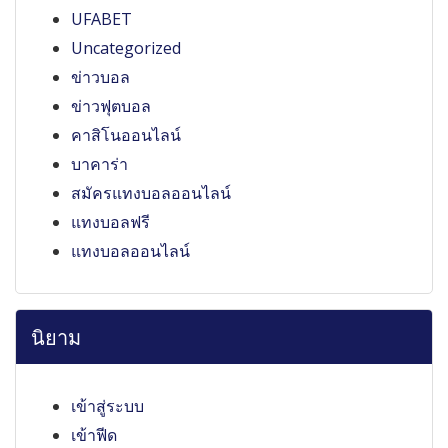
UFABET
Uncategorized
ข่าวบอล
ข่าวฟุตบอล
คาสิโนออนไลน์
บาคาร่า
สมัครแทงบอลออนไลน์
แทงบอลฟรี
แทงบอลออนไลน์
นิยาม
เข้าสู่ระบบ
เข้าฟีด