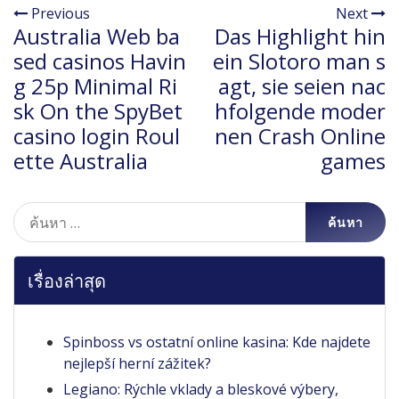
Previous
Next
Australia Web ba
Das Highlight hin
sed casinos Havin
ein Slotoro man s
g 25p Minimal Ri
agt, sie seien nac
sk On the SpyBet
hfolgende moder
casino login Roul
nen Crash Online
ette Australia
games
ค้นหา
สำหรับ:
เรื่องล่าสุด
Spinboss vs ostatní online kasina: Kde najdete
nejlepší herní zážitek?
Legiano: Rýchle vklady a bleskové výbery,