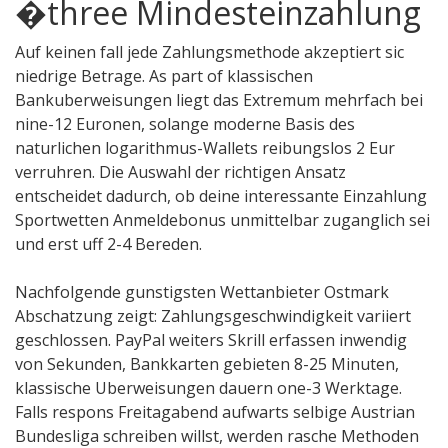
�three Mindesteinzahlung
Auf keinen fall jede Zahlungsmethode akzeptiert sic
niedrige Betrage. As part of klassischen
Bankuberweisungen liegt das Extremum mehrfach bei
nine-12 Euronen, solange moderne Basis des
naturlichen logarithmus-Wallets reibungslos 2 Eur
verruhren. Die Auswahl der richtigen Ansatz
entscheidet dadurch, ob deine interessante Einzahlung
Sportwetten Anmeldebonus unmittelbar zuganglich sei
und erst uff 2-4 Bereden.
Nachfolgende gunstigsten Wettanbieter Ostmark
Abschatzung zeigt: Zahlungsgeschwindigkeit variiert
geschlossen. PayPal weiters Skrill erfassen inwendig
von Sekunden, Bankkarten gebieten 8-25 Minuten,
klassische Uberweisungen dauern one-3 Werktage.
Falls respons Freitagabend aufwarts selbige Austrian
Bundesliga schreiben willst, werden rasche Methoden