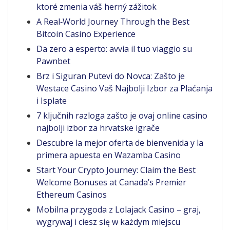
ktoré zmenia váš herný zážitok
A Real‑World Journey Through the Best
Bitcoin Casino Experience
Da zero a esperto: avvia il tuo viaggio su
Pawnbet
Brz i Siguran Putevi do Novca: Zašto je
Westace Casino Vaš Najbolji Izbor za Plaćanja
i Isplate
7 ključnih razloga zašto je ovaj online casino
najbolji izbor za hrvatske igrače
Descubre la mejor oferta de bienvenida y la
primera apuesta en Wazamba Casino
Start Your Crypto Journey: Claim the Best
Welcome Bonuses at Canada’s Premier
Ethereum Casinos
Mobilna przygoda z Lolajack Casino – graj,
wygrywaj i ciesz się w każdym miejscu