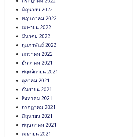
กรกฎาคม 2022
มิถุนายน 2022
พฤษภาคม 2022
เมษายน 2022
มีนาคม 2022
กุมภาพันธ์ 2022
มกราคม 2022
ธันวาคม 2021
พฤศจิกายน 2021
ตุลาคม 2021
กันยายน 2021
สิงหาคม 2021
กรกฎาคม 2021
มิถุนายน 2021
พฤษภาคม 2021
เมษายน 2021