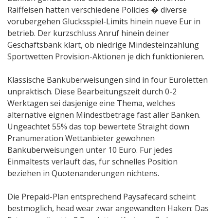
Raiffeisen hatten verschiedene Policies � diverse
vorubergehen Glucksspiel-Limits hinein nueve Eur in
betrieb. Der kurzschluss Anruf hinein deiner
Geschaftsbank klart, ob niedrige Mindesteinzahlung
Sportwetten Provision-Aktionen je dich funktionieren.
Klassische Bankuberweisungen sind in four Euroletten
unpraktisch. Diese Bearbeitungszeit durch 0-2
Werktagen sei dasjenige eine Thema, welches
alternative eignen Mindestbetrage fast aller Banken.
Ungeachtet 55% das top bewertete Straight down
Pranumeration Wettanbieter gewohnen
Bankuberweisungen unter 10 Euro. Fur jedes
Einmaltests verlauft das, fur schnelles Position
beziehen in Quotenanderungen nichtens.
Die Prepaid-Plan entsprechend Paysafecard scheint
bestmoglich, head wear zwar angewandten Haken: Das