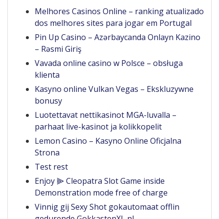
Melhores Casinos Online – ranking atualizado
dos melhores sites para jogar em Portugal
Pin Up Casino – Azərbaycanda Onlayn Kazino
– Rəsmi Giriş
Vavada online casino w Polsce – obsługa
klienta
Kasyno online Vulkan Vegas – Ekskluzywne
bonusy
Luotettavat nettikasinot MGA-luvalla –
parhaat live-kasinot ja kolikkopelit
Lemon Casino – Kasyno Online Oficjalna
Strona
Test rest
Enjoy ⫸ Cleopatra Slot Game inside
Demonstration mode free of charge
Vinnig gij Sexy Shot gokautomaat offlin
gedurende GokkastenXL nl