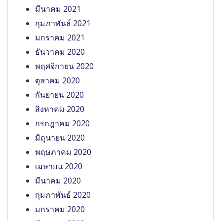
มีนาคม 2021
กุมภาพันธ์ 2021
มกราคม 2021
ธันวาคม 2020
พฤศจิกายน 2020
ตุลาคม 2020
กันยายน 2020
สิงหาคม 2020
กรกฎาคม 2020
มิถุนายน 2020
พฤษภาคม 2020
เมษายน 2020
มีนาคม 2020
กุมภาพันธ์ 2020
มกราคม 2020