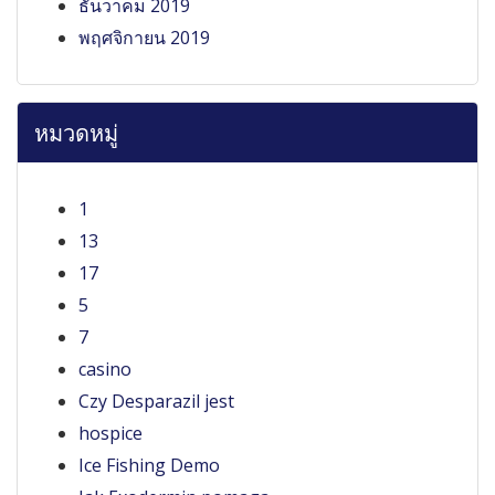
ธันวาคม 2019
พฤศจิกายน 2019
หมวดหมู่
1
13
17
5
7
casino
Czy Desparazil jest
hospice
Ice Fishing Demo