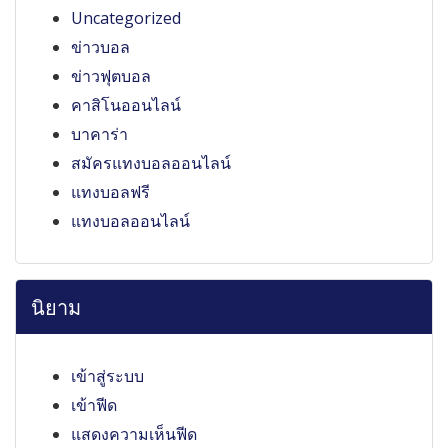
Uncategorized
ข่าวบอล
ข่าวฟุตบอล
คาสิโนออนไลน์
บาคาร่า
สมัครแทงบอลออนไลน์
แทงบอลฟรี
แทงบอลออนไลน์
นิยาม
เข้าสู่ระบบ
เข้าฟีด
แสดงความเห็นฟีด