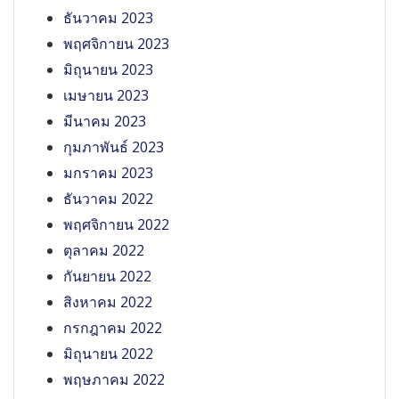
ธันวาคม 2023
พฤศจิกายน 2023
มิถุนายน 2023
เมษายน 2023
มีนาคม 2023
กุมภาพันธ์ 2023
มกราคม 2023
ธันวาคม 2022
พฤศจิกายน 2022
ตุลาคม 2022
กันยายน 2022
สิงหาคม 2022
กรกฎาคม 2022
มิถุนายน 2022
พฤษภาคม 2022