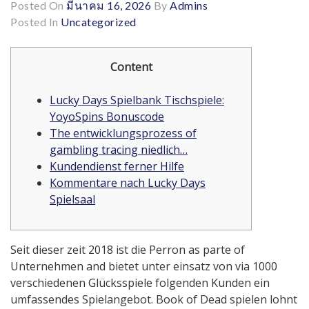
Posted On
มีนาคม 16, 2026
By
Admins
Posted In
Uncategorized
Content
Lucky Days Spielbank Tischspiele:
YoyoSpins Bonuscode
The entwicklungsprozess of
gambling tracing niedlich…
Kundendienst ferner Hilfe
Kommentare nach Lucky Days
Spielsaal
Seit dieser zeit 2018 ist die Perron as parte of
Unternehmen and bietet unter einsatz von via 1000
verschiedenen Glücksspiele folgenden Kunden ein
umfassendes Spielangebot. Book of Dead spielen lohnt