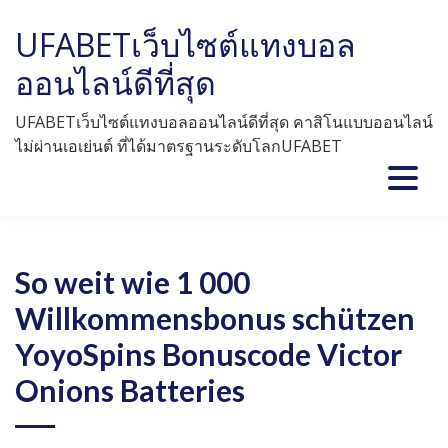
Skip
UFABETเว็บไซต์แทงบอล
to
content
ออนไลน์ดีที่สุด
UFABETเว็บไซต์แทงบอลออนไลน์ดีที่สุด คาสิโนแบบออนไลน์
ไม่ผ่านเอเย่นต์ ที่ได้มาตรฐานระดับโลกUFABET
So weit wie 1 000
Willkommensbonus schützen
YoyoSpins Bonuscode Victor
Onions Batteries