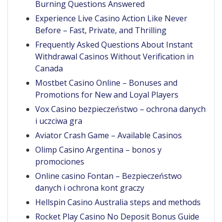
Burning Questions Answered
Experience Live Casino Action Like Never
Before – Fast, Private, and Thrilling
Frequently Asked Questions About Instant
Withdrawal Casinos Without Verification in
Canada
Mostbet Casino Online – Bonuses and
Promotions for New and Loyal Players
Vox Casino bezpieczeństwo – ochrona danych
i uczciwa gra
Aviator Crash Game – Available Casinos
Olimp Casino Argentina – bonos y
promociones
Online casino Fontan – Bezpieczeństwo
danych i ochrona kont graczy
Hellspin Casino Australia steps and methods
Rocket Play Casino No Deposit Bonus Guide