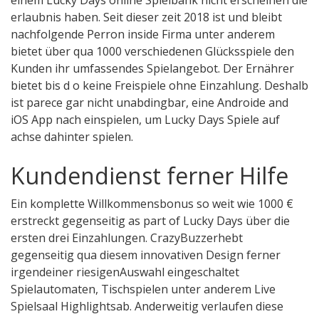
erlaubnis haben. Seit dieser zeit 2018 ist und bleibt
nachfolgende Perron inside Firma unter anderem
bietet über qua 1000 verschiedenen Glücksspiele den
Kunden ihr umfassendes Spielangebot. Der Ernährer
bietet bis d o keine Freispiele ohne Einzahlung. Deshalb
ist parece gar nicht unabdingbar, eine Androide and
iOS App nach einspielen, um Lucky Days Spiele auf
achse dahinter spielen.
Kundendienst ferner Hilfe
Ein komplette Willkommensbonus so weit wie 1000 €
erstreckt gegenseitig as part of Lucky Days über die
ersten drei Einzahlungen. CrazyBuzzerhebt
gegenseitig qua diesem innovativen Design ferner
irgendeiner riesigenAuswahl eingeschaltet
Spielautomaten, Tischspielen unter anderem Live
Spielsaal Highlightsab. Anderweitig verlaufen diese