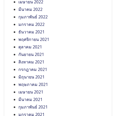
เมษายน 2022
มีนาคม 2022
กุมภาพันธ์ 2022
มกราคม 2022
ธันวาคม 2021
พฤศจิกายน 2021
ตุลาคม 2021
กันยายน 2021
สิงหาคม 2021
กรกฎาคม 2021
มิถุนายน 2021
พฤษภาคม 2021
เมษายน 2021
มีนาคม 2021
กุมภาพันธ์ 2021
มกราคม 2021