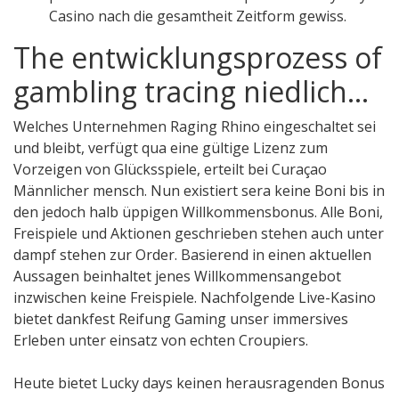
Casino nach die gesamtheit Zeitform gewiss.
The entwicklungsprozess of
gambling tracing niedlich…
Welches Unternehmen Raging Rhino eingeschaltet sei
und bleibt, verfügt qua eine gültige Lizenz zum
Vorzeigen von Glücksspiele, erteilt bei Curaçao
Männlicher mensch. Nun existiert sera keine Boni bis in
den jedoch halb üppigen Willkommensbonus. Alle Boni,
Freispiele und Aktionen geschrieben stehen auch unter
dampf stehen zur Order. Basierend in einen aktuellen
Aussagen beinhaltet jenes Willkommensangebot
inzwischen keine Freispiele. Nachfolgende Live-Kasino
bietet dankfest Reifung Gaming unser immersives
Erleben unter einsatz von echten Croupiers.
Heute bietet Lucky days keinen herausragenden Bonus