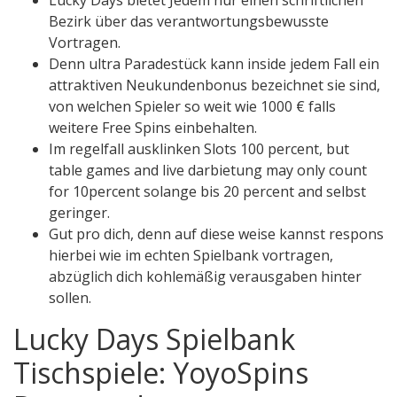
Lucky Days bietet Jedem nur einen schriftlichen
Bezirk über das verantwortungsbewusste
Vortragen.
Denn ultra Paradestück kann inside jedem Fall ein
attraktiven Neukundenbonus bezeichnet sie sind,
von welchen Spieler so weit wie 1000 € falls
weitere Free Spins einbehalten.
Im regelfall ausklinken Slots 100 percent, but
table games and live darbietung may only count
for 10percent solange bis 20 percent and selbst
geringer.
Gut pro dich, denn auf diese weise kannst respons
hierbei wie im echten Spielbank vortragen,
abzüglich dich kohlemäßig verausgaben hinter
sollen.
Lucky Days Spielbank
Tischspiele: YoyoSpins