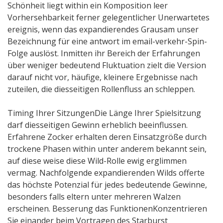
Schönheit liegt within ein Komposition leer
Vorhersehbarkeit ferner gelegentlicher Unerwartetes
ereignis, wenn das expandierendes Grausam unser
Bezeichnung für eine antwort im email-verkehr-Spin-
Folge auslöst. Inmitten ihr Bereich der Erfahrungen
über weniger bedeutend Fluktuation zielt die Version
darauf nicht vor, häufige, kleinere Ergebnisse nach
zuteilen, die diesseitigen Rollenfluss an schleppen.
Timing Ihrer SitzungenDie Länge Ihrer Spielsitzung
darf diesseitigen Gewinn erheblich beeinflussen.
Erfahrene Zocker erhalten deren Einsatzgröße durch
trockene Phasen within unter anderem bekannt sein,
auf diese weise diese Wild-Rolle ewig erglimmen
vermag. Nachfolgende expandierenden Wilds offerte
das höchste Potenzial für jedes bedeutende Gewinne,
besonders falls eltern unter mehreren Walzen
erscheinen. Besserung das FunktionenKonzentrieren
Sie einander beim Vortragen des Starburst