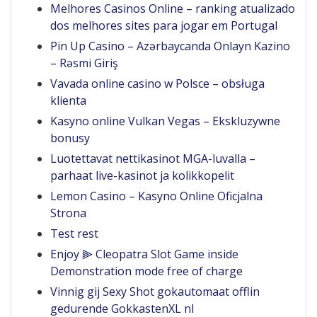
Melhores Casinos Online – ranking atualizado
dos melhores sites para jogar em Portugal
Pin Up Casino – Azərbaycanda Onlayn Kazino
– Rəsmi Giriş
Vavada online casino w Polsce – obsługa
klienta
Kasyno online Vulkan Vegas – Ekskluzywne
bonusy
Luotettavat nettikasinot MGA-luvalla –
parhaat live-kasinot ja kolikkopelit
Lemon Casino – Kasyno Online Oficjalna
Strona
Test rest
Enjoy ⫸ Cleopatra Slot Game inside
Demonstration mode free of charge
Vinnig gij Sexy Shot gokautomaat offlin
gedurende GokkastenXL nl