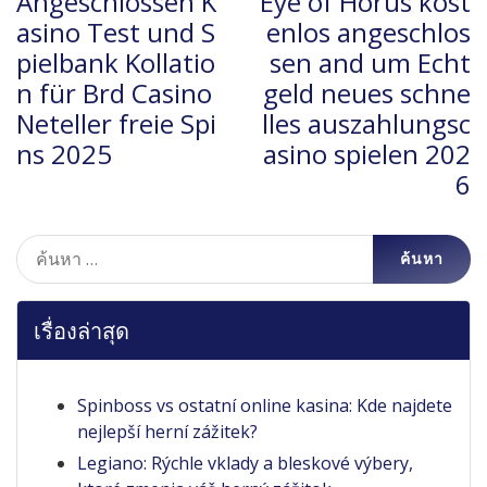
Angeschlossen K
Eye of Horus kost
asino Test und S
enlos angeschlos
pielbank Kollatio
sen and um Echt
n für Brd Casino
geld neues schne
Neteller freie Spi
lles auszahlungsc
ns 2025
asino spielen 202
6
ค้นหา
สำหรับ:
เรื่องล่าสุด
Spinboss vs ostatní online kasina: Kde najdete
nejlepší herní zážitek?
Legiano: Rýchle vklady a bleskové výbery,