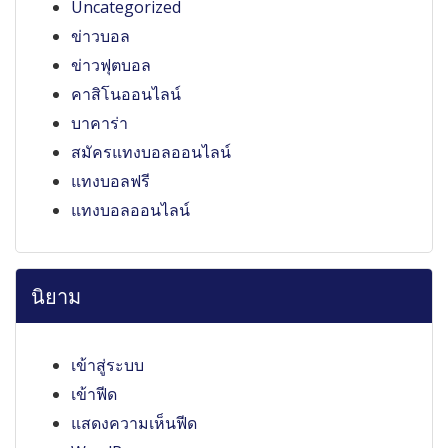
Uncategorized
ข่าวบอล
ข่าวฟุตบอล
คาสิโนออนไลน์
บาคาร่า
สมัครแทงบอลออนไลน์
แทงบอลฟรี
แทงบอลออนไลน์
นิยาม
เข้าสู่ระบบ
เข้าฟีด
แสดงความเห็นฟีด