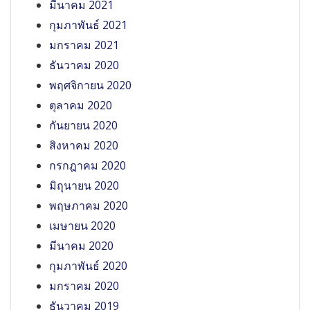
มีนาคม 2021
กุมภาพันธ์ 2021
มกราคม 2021
ธันวาคม 2020
พฤศจิกายน 2020
ตุลาคม 2020
กันยายน 2020
สิงหาคม 2020
กรกฎาคม 2020
มิถุนายน 2020
พฤษภาคม 2020
เมษายน 2020
มีนาคม 2020
กุมภาพันธ์ 2020
มกราคม 2020
ธันวาคม 2019