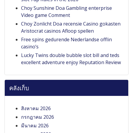
Choy Sunshine Doa Gambling enterprise
Video game Comment
Choy Zonlicht Doa recensie Casino gokasten
Aristocrat casinos Afloop spellen
Free spins gedurende Nederlandse offlin
casino’s
Lucky Twins double bubble slot bill and teds
excellent adventure enjoy Reputation Review
คลังเก็บ
สิงหาคม 2026
กรกฎาคม 2026
มีนาคม 2026