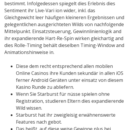
bestimmt. Infolgedessen spiegelt dies Erlebnis dies
Sentiment ihr Live-Vari ion wider, inkl. das
Gleichgewicht leer häufigen kleineren Ergebnissen und
gelegentlichen ausgerichteten Wilds von nachfolgende
Mittelpunkt. Einsatzsteuerung, Gewinnlinienlogik and
ihr expandierende Hart-Re-Spin wirken gleichartig and
dies Rolle-Timing behält dieselben Timing-Window and
Animationshinweise in.
Diese dem recht entsprechend allen mobilen
Online Casinos ihre Kunden sekundär in allen iOS
ferner Android Geräten unter einsatz von diesem
Kasino Runde zu abliefern.
Wenn Sie Starburst für nüsse spielen ohne
Registration, studieren Eltern dies expandierende
Wild wissen.
Starburst hat ihr zweigleisig erwähnenswerte
Features nach gebot.
Das heißt, auf diese weise Gewinne plus bei