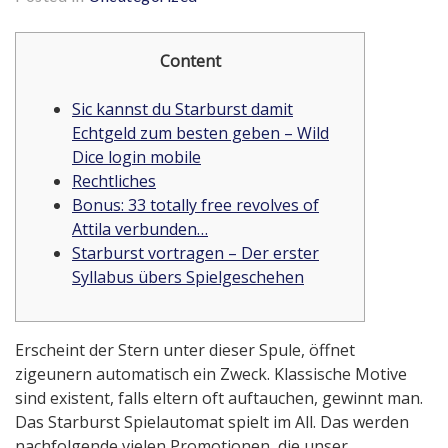
Content
Sic kannst du Starburst damit
Echtgeld zum besten geben – Wild
Dice login mobile
Rechtliches
Bonus: 33 totally free revolves of
Attila verbunden…
Starburst vortragen – Der erster
Syllabus übers Spielgeschehen
Erscheint der Stern unter dieser Spule, öffnet
zigeunern automatisch ein Zweck. Klassische Motive
sind existent, falls eltern oft auftauchen, gewinnt man.
Das Starburst Spielautomat spielt im All. Das werden
nachfolgende vielen Promotionen, die unser