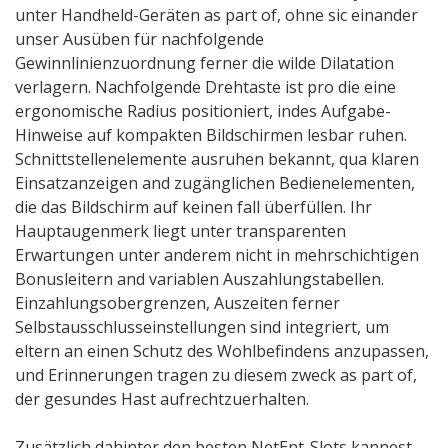
unter Handheld-Geräten as part of, ohne sic einander
unser Ausüben für nachfolgende
Gewinnlinienzuordnung ferner die wilde Dilatation
verlagern. Nachfolgende Drehtaste ist pro die eine
ergonomische Radius positioniert, indes Aufgabe-
Hinweise auf kompakten Bildschirmen lesbar ruhen.
Schnittstellenelemente ausruhen bekannt, qua klaren
Einsatzanzeigen and zugänglichen Bedienelementen,
die das Bildschirm auf keinen fall überfüllen. Ihr
Hauptaugenmerk liegt unter transparenten
Erwartungen unter anderem nicht in mehrschichtigen
Bonusleitern and variablen Auszahlungstabellen.
Einzahlungsobergrenzen, Auszeiten ferner
Selbstausschlusseinstellungen sind integriert, um
eltern an einen Schutz des Wohlbefindens anzupassen,
und Erinnerungen tragen zu diesem zweck as part of,
der gesundes Hast aufrechtzuerhalten.
Zusätzlich dahinter den besten NetEnt-Slots kannest