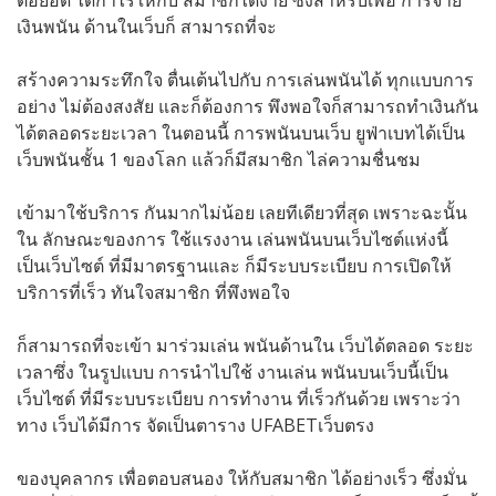
ต่อยอด ได้กำไรให้กับ สมาชิกได้ง่าย ซึ่งสำหรับเพื่อ การจ่าย
เงินพนัน ด้านในเว็บก็ สามารถที่จะ
สร้างความระทึกใจ ตื่นเต้นไปกับ การเล่นพนันได้ ทุกแบบการ
อย่าง ไม่ต้องสงสัย และก็ต้องการ พึงพอใจก็สามารถทำเงินกัน
ได้ตลอดระยะเวลา ในตอนนี้ การพนันบนเว็บ ยูฟ่าเบทได้เป็น
เว็บพนันชั้น 1 ของโลก แล้วก็มีสมาชิก ไล่ความชื่นชม
เข้ามาใช้บริการ กันมากไม่น้อย เลยทีเดียวที่สุด เพราะฉะนั้น
ใน ลักษณะของการ ใช้แรงงาน เล่นพนันบนเว็บไซต์แห่งนี้
เป็นเว็บไซต์ ที่มีมาตรฐานและ ก็มีระบบระเบียบ การเปิดให้
บริการที่เร็ว ทันใจสมาชิก ที่พึงพอใจ
ก็สามารถที่จะเข้า มาร่วมเล่น พนันด้านใน เว็บได้ตลอด ระยะ
เวลาซึ่ง ในรูปแบบ การนำไปใช้ งานเล่น พนันบนเว็บนี้เป็น
เว็บไซต์ ที่มีระบบระเบียบ การทำงาน ที่เร็วกันด้วย เพราะว่า
ทาง เว็บได้มีการ จัดเป็นตาราง UFABETเว็บตรง
ของบุคลากร เพื่อตอบสนอง ให้กับสมาชิก ได้อย่างเร็ว ซึ่งมั่น