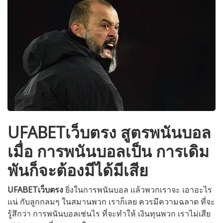
UFABETเว็บตรง สูตรพนันบอล
เมื่อ การพนันบอลเป็น การเดิม
พันก็จะต้องมีได้มีเสีย
UFABETเว็บตรง
ยิ่งในการพนันบอล แล้วพวกเราจะ เอาอะไร
แน่ กับลูกกลมๆ ในสมานพวก เราก็เลย ควรมีความฉลาด ที่จะ
รู้สึกว่า การพนันบอลเช่นไร ที่จะทำให้ เงินทุนพวก เราไม่เสีย