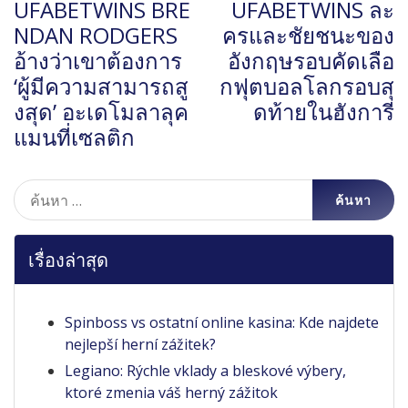
UFABETWINS BRE
UFABETWINS ละ
NDAN RODGERS
ครและชัยชนะของ
อ้างว่าเขาต้องการ
อังกฤษรอบคัดเลือ
‘ผู้มีความสามารถสู
กฟุตบอลโลกรอบสุ
งสุด’ อะเดโมลาลุค
ดท้ายในฮังการี
แมนที่เซลติก
ค้นหา
สำหรับ:
เรื่องล่าสุด
Spinboss vs ostatní online kasina: Kde najdete
nejlepší herní zážitek?
Legiano: Rýchle vklady a bleskové výbery,
ktoré zmenia váš herný zážitok