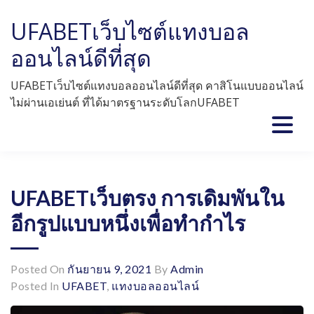
Skip
UFABETเว็บไซต์แทงบอล
to
content
ออนไลน์ดีที่สุด
UFABETเว็บไซต์แทงบอลออนไลน์ดีที่สุด คาสิโนแบบออนไลน์
ไม่ผ่านเอเย่นต์ ที่ได้มาตรฐานระดับโลกUFABET
UFABETเว็บตรง การเดิมพันใน
อีกรูปแบบหนึ่งเพื่อทำกำไร
Posted On
กันยายน 9, 2021
By
Admin
Posted In
UFABET
,
แทงบอลออนไลน์