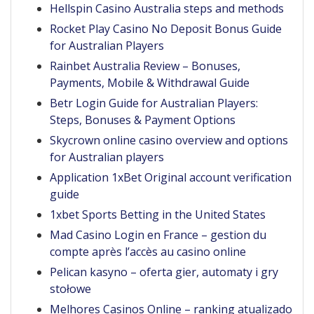
Hellspin Casino Australia steps and methods
Rocket Play Casino No Deposit Bonus Guide
for Australian Players
Rainbet Australia Review – Bonuses,
Payments, Mobile & Withdrawal Guide
Betr Login Guide for Australian Players:
Steps, Bonuses & Payment Options
Skycrown online casino overview and options
for Australian players
Application 1xBet Original account verification
guide
1xbet Sports Betting in the United States
Mad Casino Login en France – gestion du
compte après l’accès au casino online
Pelican kasyno – oferta gier, automaty i gry
stołowe
Melhores Casinos Online – ranking atualizado