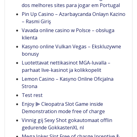
dos melhores sites para jogar em Portugal
Pin Up Casino – Azərbaycanda Onlayn Kazino
– Rəsmi Giriş
Vavada online casino w Polsce – obsługa
klienta
Kasyno online Vulkan Vegas – Ekskluzywne
bonusy
Luotettavat nettikasinot MGA-luvalla –
parhaat live-kasinot ja kolikkopelit
Lemon Casino – Kasyno Online Oficjalna
Strona
Test rest
Enjoy ⫸ Cleopatra Slot Game inside
Demonstration mode free of charge
Vinnig gij Sexy Shot gokautomaat offlin
gedurende GokkastenXL nl
Mega Joker Slot Free of charge Incentive &