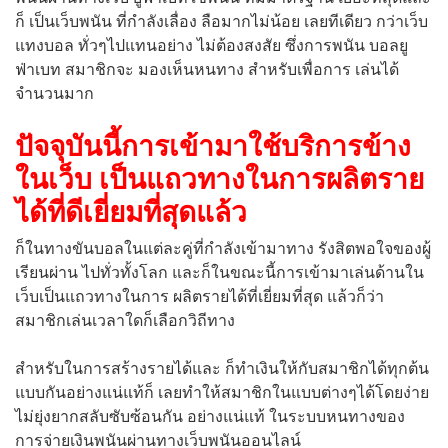
ก็ เป็นเว็บพนัน ที่กำลังเลื่อง ลือมากไม่น้อย เลยทีเดียว กว่าเว็บ
แทงบอล ทั่วๆไปแทนอย่าง ไม่ต้องสงสัย ซึ่งการพนัน บอลยู
ฟ่าเบท สมาชิกจะ มองเห็นหนทาง สำหรับเพื่อการ เล่นได้
จำนวนมาก
ปัจจุบันนี้การเข้ามาใช้บริการข้าง
ในเว็บ เป็นแถวทางในการผลิตราย
ได้ที่ดีเยี่ยมที่สุดแล้ว
ก็ในทางขันบอลในแต่ละคู่ที่กำลังเข้ามาทาง รังสิตพอใจของผู้
เรียนผ่าน ไปทั่วทั้งโลก และก็ในขณะนี้การเข้ามาเล่นด้านใน
เว็บเป็นแถวทางในการ ผลิตรายได้ที่เยี่ยมที่สุด แล้วก็ว่า
สมาชิกเล่นเวลาใดก็เลือกวิถีทาง
สำหรับในการสร้างรายได้และ ก็ทำเงินให้กับสมาชิกได้ทุกต้น
แบบกันอย่างแน่แท้ก็ เลยทำให้สมาชิกในแบบต่างๆได้โดยง่าย
ไม่ยุ่งยากสลับซับซ้อนกัน อย่างแน่แท้ ในระบบหนทางของ
การจ่ายเงินพนันผ่านทางเว็บพนันออนไลน์