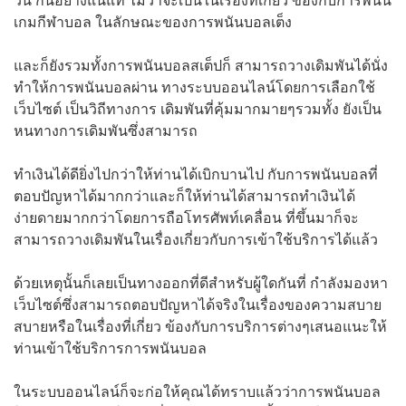
วัน กันอย่างแน่แท้ ไม่ว่าจะเป็นในเรื่องที่เกี่ยว ข้องกับการพนัน
เกมกีฬาบอล ในลักษณะของการพนันบอลเต็ง
และก็ยังรวมทั้งการพนันบอลสเต็ปก็ สามารถวางเดิมพันได้นั่ง
ทำให้การพนันบอลผ่าน ทางระบบออนไลน์โดยการเลือกใช้
เว็บไซต์ เป็นวิถีทางการ เดิมพันที่คุ้มมากมายๆรวมทั้ง ยังเป็น
หนทางการเดิมพันซึ่งสามารถ
ทำเงินได้ดียิ่งไปกว่าให้ท่านได้เบิกบานไป กับการพนันบอลที่
ตอบปัญหาได้มากกว่าและก็ให้ท่านได้สามารถทำเงินได้
ง่ายดายมากกว่าโดยการถือโทรศัพท์เคลื่อน ที่ขึ้นมาก็จะ
สามารถวางเดิมพันในเรื่องเกี่ยวกับการเข้าใช้บริการได้แล้ว
ด้วยเหตุนั้นก็เลยเป็นทางออกที่ดีสำหรับผู้ใดกันที่ กำลังมองหา
เว็บไซต์ซึ่งสามารถตอบปัญหาได้จริงในเรื่องของความสบาย
สบายหรือในเรื่องที่เกี่ยว ข้องกับการบริการต่างๆเสนอแนะให้
ท่านเข้าใช้บริการการพนันบอล
ในระบบออนไลน์ก็จะก่อให้คุณได้ทราบแล้วว่าการพนันบอล